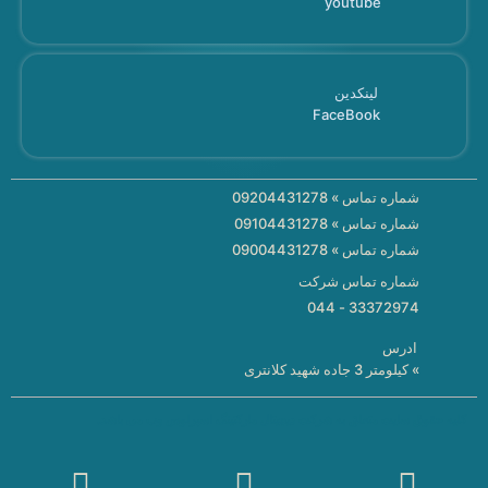
youtube
لینکدین
FaceBook
شماره تماس » 09204431278
شماره تماس » 09104431278
شماره تماس » 09004431278
شماره تماس شرکت
33372974 - 044
ادرس
» کیلومتر 3 جاده شهید کلانتری
کلیه حقوق سایت متعلق به شرکت دیجیتال مارکتینگ اسپرلوس وب می باشد.