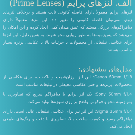
الف. لنزهای پرایم (Prime Lenses)
لنزهای پرایم معمولاً دارای فاصله کانونی ثابت هستند و برخلاف لنزهای
زوم، نمی‌توان فاصله کانونی را تغییر داد. این لنزها معمولاً دارای
دیافراگم‌های بزرگی هستند که عمق میدان کمی ایجاد کرده و این امکان را
می‌دهند که پس‌زمینه‌ها به طور زیبایی محو شوند. به همین دلیل، این لنزها
برای عکاسی تبلیغاتی از محصولات با جزئیات بالا یا عکاسی پرتره بسیار
مناسب هستند.
مدل‌های پیشنهادی:
Canon 50mm f/1.8: این لنز ارزان‌قیمت و باکیفیت، برای عکاسی از
محصولات، پرتره‌ها و حتی عکاسی محیطی در تبلیغات مناسب است.
Sony 50mm f/1.4: یک لنز پرایم با دیافراگم سریع که تصاویری با
پس‌زمینه محو و فوکوس واضح بر روی سوژه‌ها تولید می‌کند.
Sigma 35mm f/1.4: این لنز نیز برای عکاسی تبلیغاتی عالی است. دارای
دیافراگم وسیع و کیفیت ساخت بالا، تصاویری با دقت و رنگ‌های طبیعی
ایجاد می‌کند.