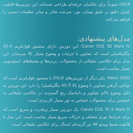
DSLR عموماً برای عکاسان حرفه‌ای طراحی شده‌اند، این دوربین‌ها قابلیت
کنترل دقیق بر عمق میدان، نور، سرعت شاتر و سایر تنظیمات دستی را
فراهم می‌کنند.
مدل‌های پیشنهادی:
Canon EOS 5D Mark IV: این دوربین دارای سنسور فول‌فریم 30.4
مگاپیکسلی است که تصاویر با جزئیات و وضوح بسیار بالا می‌سازد. این
مدل برای عکاسی تبلیغاتی از محصولات، پرتره‌ها و محیط‌های استودیویی
بسیار مناسب است.
Nikon D850: یکی دیگر از دوربین‌های DSLR با سنسور فول‌فریم است که
توانایی گرفتن تصاویر با وضوح بالا (45.7 مگاپیکسل) را دارد. این دوربین به
دلیل وضوح بالای تصاویر و داینامیک رنج گسترده، در عکاسی تبلیغاتی به
خصوص برای محصولات حساس به نور بسیار کاربردی است.
Canon EOS 1D X Mark III: یک دوربین بسیار پرقدرت و سریع است که
برای شرایط نوری مختلف و حرکات سریع بسیار مناسب است. این مدل با
قابلیت ضبط ویدئو 4K نیز گزینه‌ای ایده‌آل برای عکاسی تبلیغاتی است.