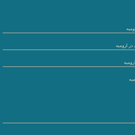
میه
در ارومیه
رومیه
یه