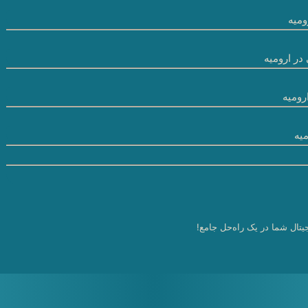
میه
در ارومیه
رومیه
یه
یتال شما در یک راه‌حل جامع!