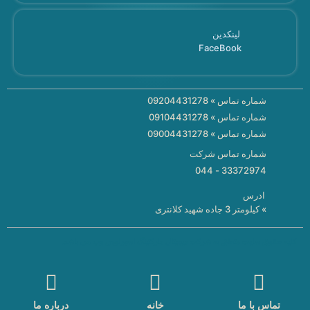
لینکدین
FaceBook
شماره تماس » 09204431278
شماره تماس » 09104431278
شماره تماس » 09004431278
شماره تماس شرکت
33372974 - 044
ادرس
» کیلومتر 3 جاده شهید کلانتری
کلیه حقوق سایت متعلق به شرکت دیجیتال مارکتینگ اسپرلوس وب می باشد.
تماس با ما
خانه
درباره ما