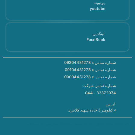
یوتیوب
youtube
لینکدین
FaceBook
شماره تماس » 09204431278
شماره تماس » 09104431278
شماره تماس » 09004431278
شماره تماس شرکت
33372974 - 044
ادرس
» کیلومتر 3 جاده شهید کلانتری
کلیه حقوق سایت متعلق به شرکت دیجیتال مارکتینگ اسپرلوس وب می باشد.