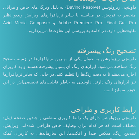
داوینچی ریزولوشن (DaVinci Resolve) به دلیل ویژگی‌های خاص و مزایای
منحصر به فردش، در مقایسه با سایر نرم‌افزارهای ویرایش ویدیو نظیر
Adobe Premiere Pro، Final Cut Pro و Avid Media Composer
تفاوت‌هایی دارد. در ادامه به بررسی این تفاوت‌ها می‌پردازیم:
تصحیح رنگ پیشرفته
داوینچی ریزولوشن به عنوان یکی از بهترین نرم‌افزارها در زمینه تصحیح
رنگ شناخته می‌شود. ابزارهای رنگ آن بسیار پیشرفته هستند و به کاربران
اجازه می‌دهند تا به دقت رنگ‌ها را تنظیم کنند. در حالی که سایر نرم‌افزارها
نیز ابزارهای رنگ دارند، داوینچی به خاطر قابلیت‌های تخصصی‌اش در این
حوزه متمایز است.
رابط کاربری و طراحی
داوینچی ریزولوشن دارای یک رابط کاربری منطقی و چندین صفحه (پنل)
مختلف است که هر کدام برای وظایف خاص طراحی شده‌اند: ویرایش،
تصحیح رنگ، میکس صدا و افکت‌ها. این سازماندهی به کاربران کمک