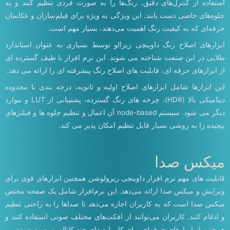
استفاده از کنترل‌های دقیق، رنگ‌ها را به صورت فردی تنظیم کنند و به
جلوه‌های خاصی دست یابند. این ویژگی به ویژه برای فیلم‌سازان و عکاسان
حرفه‌ای که به کیفیت رنگ اهمیت می‌دهند، بسیار مهم است.
ابزارهای اصلاح رنگ داوینچی ریزالو توسط بسیاری به عنوان استاندارد
طلایی در این صنعت شناخته می شوند. این نرم افزار با طیف گسترده ای
از ابزارهای حرفه ای، قابلیت های اصلاح رنگ پیشرفته ای را ارائه می دهد.
این ابزارها شامل ابزارهای اصلاح اولیه و ثانویه، درجه بندی با محدوده
دینامیکی بالا (HDR)، چرخه های رنگ گسترده، پشتیبانی از LUT و موارد
دیگر می شود. سیستم node-based آن اعمال و تنظیم جلوه ها و فیلترهای
پیچیده را به روشی بسیار قابل تنظیم امکان پذیر می کند.
میکس صدا
قابلیت های مهم نرم افزار داوینچی ریزولوشن همچنین ابزارهای قوی برای
ویرایش و میکس صدا ارائه می‌دهد. این نرم‌افزار شامل یک صفحه مختص
میکس صدا است که به کاربران اجازه می‌دهد تا صداها را به راحتی تنظیم
و ادغام کنند. کاربران می‌توانند از افکت‌های مختلف صوتی استفاده کنند و
همچنین از ابزارهای حرفه‌ای برای کار با صدای چند کاناله بهره‌مند شوند.