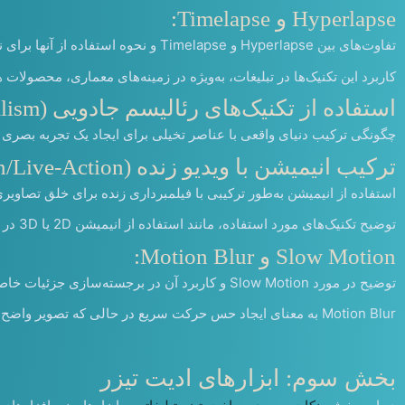
Hyperlapse و Timelapse:
تفاوت‌های بین Hyperlapse و Timelapse و نحوه استفاده از آنها برای نشان دادن تغییرات زمانی سریع یا کند در تیزر.
کاربرد این تکنیک‌ها در تبلیغات، به‌ویژه در زمینه‌های معماری، محصولات هن
استفاده از تکنیک‌های رئالیسم جادویی (Magical Realism):
چگونگی ترکیب دنیای واقعی با عناصر تخیلی برای ایجاد یک تجربه بصری جذ
ترکیب انیمیشن با ویدیو زنده (Hybrid Animation/Live-Action):
استفاده از انیمیشن به‌طور ترکیبی با فیلمبرداری زنده برای خلق تصاوی
توضیح تکنیک‌های مورد استفاده، مانند استفاده از انیمیشن 2D یا 3D در کنار تصاویر واقعی برای جلب توجه مخاطب.
Slow Motion و Motion Blur:
توضیح در مورد Slow Motion و کاربرد آن در برجسته‌سازی جزئیات خاص و افزایش جذابیت بصری در تیزرها.
Motion Blur به معنای ایجاد حس حرکت سریع در حالی که تصویر واضح و دقیق می‌ماند، این تکنیک‌ها می‌توانند در تیزرهای اکشن یا محصولات ورزشی بسیار مؤثر باشند.
بخش سوم: ابزارهای ادیت تیزر