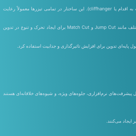
ساختار تیزرها: تیزرها معمولاً دارای سه بخش هستند: شروع (معرفی مختصر برند یا محصول)، میانه (تمرکز بر ویژگی‌ها و مزایا)، پایان (دعوت به اقدام یا cliffhanger). این ساختار در تمامی تیزرها معمولاً رعایت
اصول برش و انتقال: در ادیت تیزر، انتخاب لحظات مهم برای برش، حفظ تسلسل و انتقال صحیح بین صحنه‌ها بسیار مهم است. تکنیک‌های مختلف مانند Jump Cut و Match Cut برای ایجاد تحرک و تنوع در تدوین
 پایه‌ای تدوین برای افزایش تاثیرگذاری و جذابیت استفاده کرد.
امل پیشرفت‌های نرم‌افزاری، جلوه‌های ویژه، و شیوه‌های خلاقانه‌ای هستند