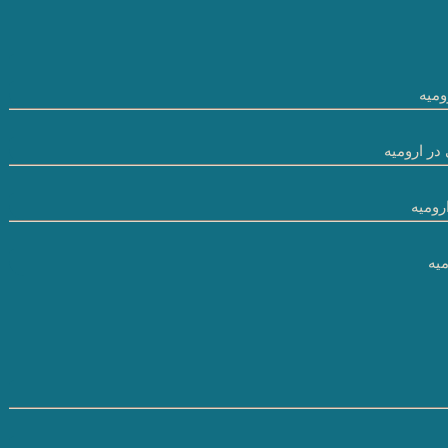
میه
در ارومیه
رومیه
یه