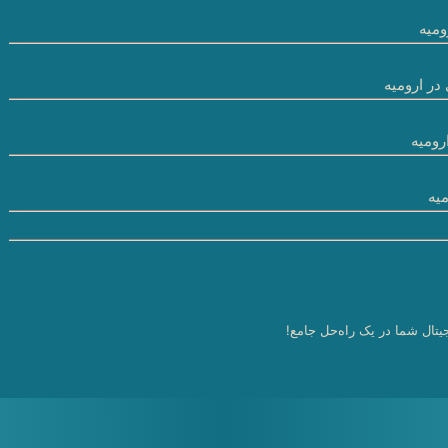
میه
در ارومیه
رومیه
یه
یتال شما در یک راه‌حل جامع!