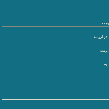
میه
در ارومیه
رومیه
یه