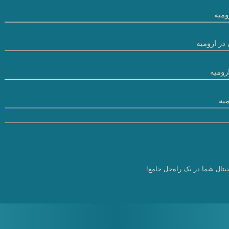
میه
در ارومیه
رومیه
یه
یتال شما در یک راه‌حل جامع!