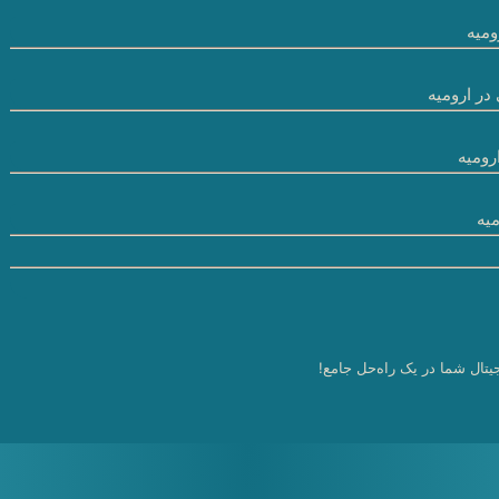
میه
در ارومیه
رومیه
یه
یتال شما در یک راه‌حل جامع!