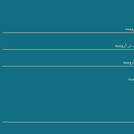
میه
در ارومیه
رومیه
یه