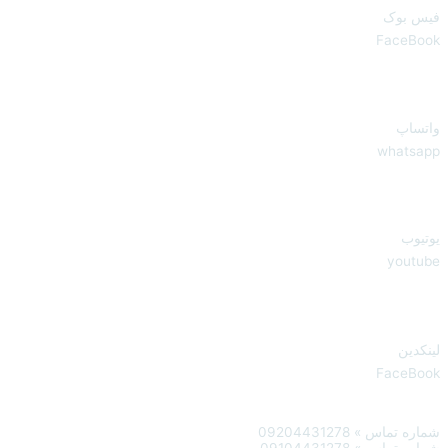
فیس بوک
FaceBook
واتساپ
whatsapp
یوتیوب
youtube
لینکدین
FaceBook
شماره تماس » 09204431278
شماره تماس » 09104431278