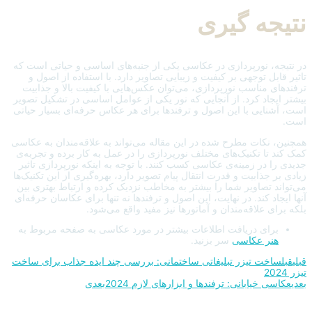
نتیجه گیری
در نتیجه، نورپردازی در عکاسی یکی از جنبه‌های اساسی و حیاتی است که
تاثیر قابل توجهی بر کیفیت و زیبایی تصاویر دارد. با استفاده از اصول و
ترفندهای مناسب نورپردازی، می‌توان عکس‌هایی با کیفیت بالا و جذابیت
بیشتر ایجاد کرد. از آنجایی که نور یکی از عوامل اساسی در تشکیل تصویر
است، آشنایی با این اصول و ترفندها برای هر عکاس حرفه‌ای بسیار حیاتی
است.
همچنین، نکات مطرح شده در این مقاله می‌تواند به علاقه‌مندان به عکاسی
کمک کند تا تکنیک‌های مختلف نورپردازی را در عمل به کار برده و تجربه‌ی
جدیدی را در زمینه‌ی عکاسی کسب کنند. با توجه به اینکه نورپردازی تاثیر
زیادی بر جذابیت و قدرت انتقال پیام تصویر دارد، بهره‌گیری از این تکنیک‌ها
می‌تواند تصاویر شما را بیشتر به مخاطب نزدیک کرده و ارتباط بهتری بین
آنها ایجاد کند. در نهایت، این اصول و ترفندها نه تنها برای عکاسان حرفه‌ای
بلکه برای علاقه‌مندان و آماتورها نیز مفید واقع می‌شود.
برای دریافت اطلاعات بیشتر در مورد عکاسی به صفحه مربوط به
هنر عکاسی
سر بزنید.
قبلی
قبل
ساخت تیزر تبلیغاتی ساختمانی: بررسی چند ایده جذاب برای ساخت
تیزر 2024
بعدی
عکاسی خیابانی: ترفندها و ابزارهای لازم 2024
بعدی