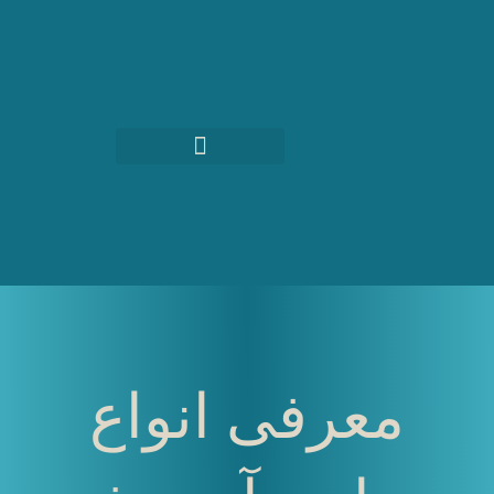
رش
ه
حتوا
معرفی انواع