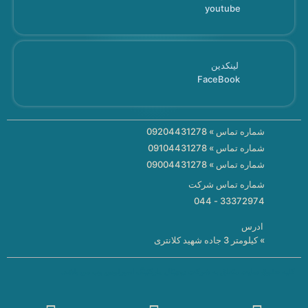
youtube
لینکدین
FaceBook
شماره تماس » 09204431278
شماره تماس » 09104431278
شماره تماس » 09004431278
شماره تماس شرکت
33372974 - 044
ادرس
» کیلومتر 3 جاده شهید کلانتری
کلیه حقوق سایت متعلق به شرکت دیجیتال مارکتینگ اسپرلوس وب می باشد.