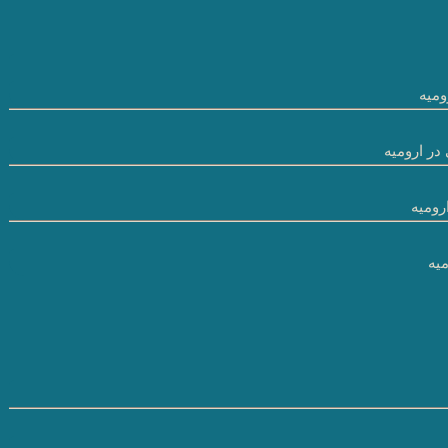
میه
در ارومیه
رومیه
یه