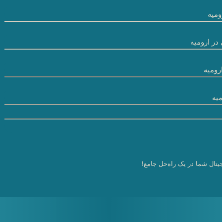
میه
در ارومیه
رومیه
یه
یتال شما در یک راه‌حل جامع!