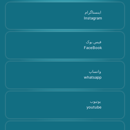
اینستاگرام
Instagram
فیس بوک
FaceBook
واتساپ
whatsapp
یوتیوب
youtube