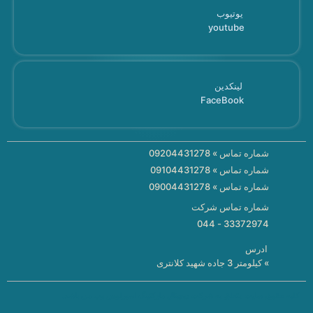
یوتیوب
youtube
لینکدین
FaceBook
شماره تماس » 09204431278
شماره تماس » 09104431278
شماره تماس » 09004431278
شماره تماس شرکت
33372974 - 044
ادرس
» کیلومتر 3 جاده شهید کلانتری
کلیه حقوق سایت متعلق به شرکت دیجیتال مارکتینگ اسپرلوس وب می باشد.