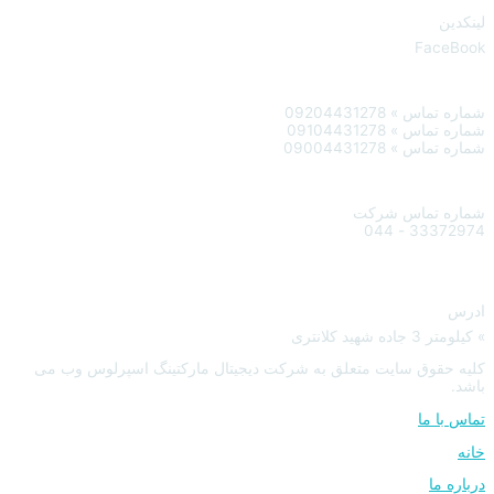
لینکدین
FaceBook
شماره تماس » 09204431278
شماره تماس » 09104431278
شماره تماس » 09004431278
شماره تماس شرکت
33372974 - 044
ادرس
» کیلومتر 3 جاده شهید کلانتری
کلیه حقوق سایت متعلق به شرکت دیجیتال مارکتینگ اسپرلوس وب می
باشد.
تماس با ما
خانه
درباره ما