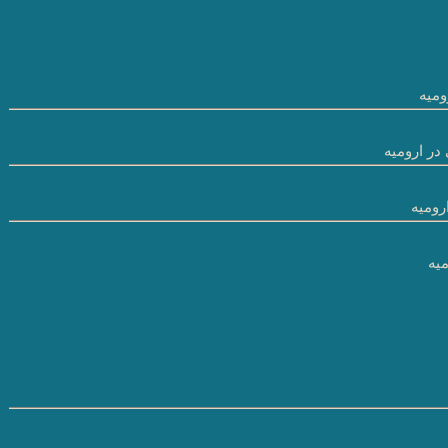
میه
در ارومیه
رومیه
یه