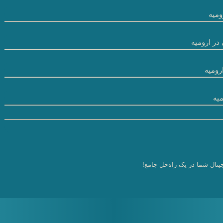
میه
در ارومیه
رومیه
یه
یتال شما در یک راه‌حل جامع!