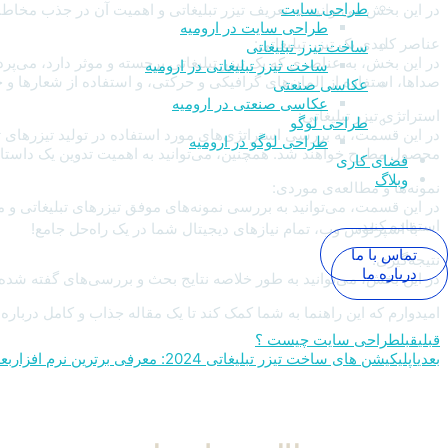
طراحی سایت
در این بخش می‌توانید به تعریف تیزر تبلیغاتی و اهمیت آن در جذب مخاطبان ا
طراحی سایت در ارومیه
عناصر کلیدی یک تیزر تبلیغاتی:
ساخت تیزر تبلیغاتی
در این بخش، به عناصری که یک تیزر تبلیغاتی برجسته و موثر دارد، می‌پرد
ساخت تیزر تبلیغاتی در ارومیه
صداها، استفاده از المان‌های گرافیکی و حرکتی، و استفاده از شعارها و 
عکاسی صنعتی
عکاسی صنعتی در ارومیه
استراتژی تیزر تبلیغاتی:
طراحی لوگو
در این قسمت، به بررسی استراتژی‌های مورد استفاده در تولید تیزرهای تبل
طراحی لوگو در ارومیه
محصول مطرح خواهند شد. همچنین، می‌توانید به اهمیت تدوین یک داستان 
فضای کاری
وبلاگ
نمونه‌ها و مطالعه‌ی موردی:
در این قسمت، می‌توانید به بررسی نمونه‌های موفق تیزرهای تبلیغاتی و مطال
استفاده کنید.
با اسپرلوس وب، تمام نیازهای دیجیتال شما در یک راه‌حل جامع!
تماس با ما
نتیجه‌گیری:
درباره ما
در این بخش، می‌توانید به طور خلاصه نتایج بحث و بررسی‌های گفته شده در 
امیدوارم که این راهنما به شما کمک کند تا یک مقاله جذاب و کامل درباره
قبلی
قبل
طراحی سایت چیست ؟
بعدی
اپلیکیشن های ساخت تیزر تبلیغاتی 2024: معرفی برترین نرم افزار
بع