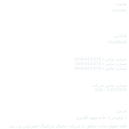
یوتیوب
youtube
لینکدین
FaceBook
شماره تماس » 09204431278
شماره تماس » 09104431278
شماره تماس » 09004431278
شماره تماس شرکت
33372974 - 044
ادرس
» کیلومتر 3 جاده شهید کلانتری
کلیه حقوق سایت متعلق به شرکت دیجیتال مارکتینگ اسپرلوس وب می