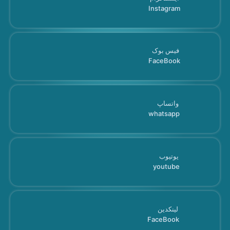
Instagram
فیس بوک
FaceBook
واتساپ
whatsapp
یوتیوب
youtube
لینکدین
FaceBook