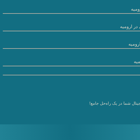
میه
در ارومیه
رومیه
یه
یتال شما در یک راه‌حل جامع!