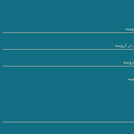
میه
در ارومیه
رومیه
یه