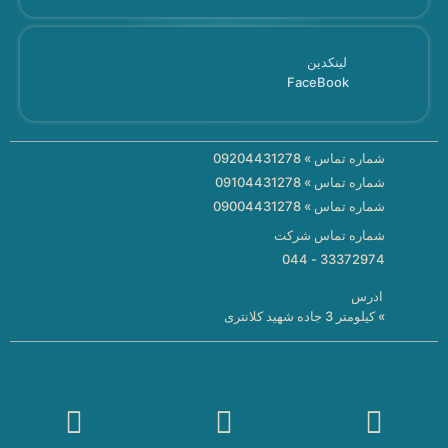
لینکدین
FaceBook
شماره تماس » 09204431278
شماره تماس » 09104431278
شماره تماس » 09004431278
شماره تماس شرکت
33372974 - 044
ادرس
» کیلومتر 3 جاده شهید کلانتری
کلیه حقوق سایت متعلق به شرکت دیجیتال مارکتینگ اسپرلوس وب می باشد.